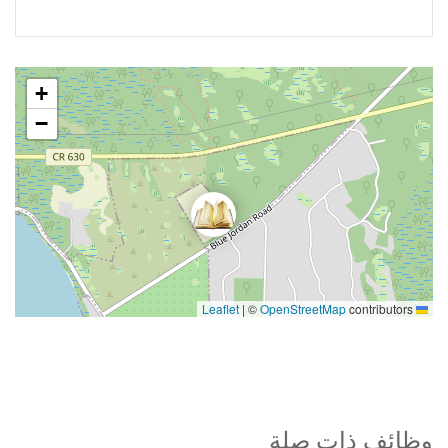
+
−
|
©
OpenStreetMap
contributors
Leaflet
وظائف ذات صلة